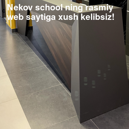
Nekov school ning rasmiy
web saytiga xush kelibsiz!